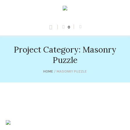
0
Project Category:
Masonry
Puzzle
HOME
/
MASONRY PUZZLE