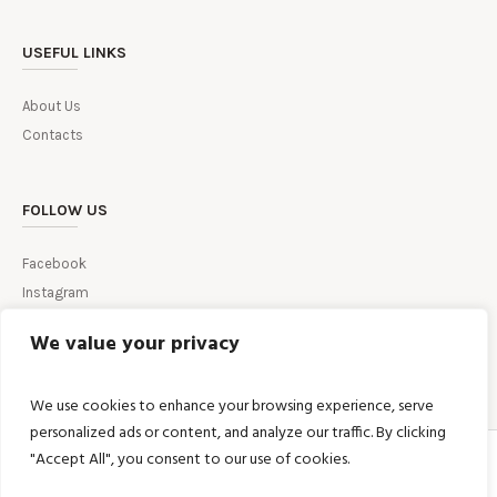
USEFUL LINKS
About Us
Contacts
FOLLOW US
Facebook
Instagram
We value your privacy
We use cookies to enhance your browsing experience, serve
personalized ads or content, and analyze our traffic. By clicking
"Accept All", you consent to our use of cookies.
HOME
TERMS AND CONDITIONS
RETURN & REFUND POLICY
PRIVACY POLICY
DISCLAIMER
SHIPPING POLICIES