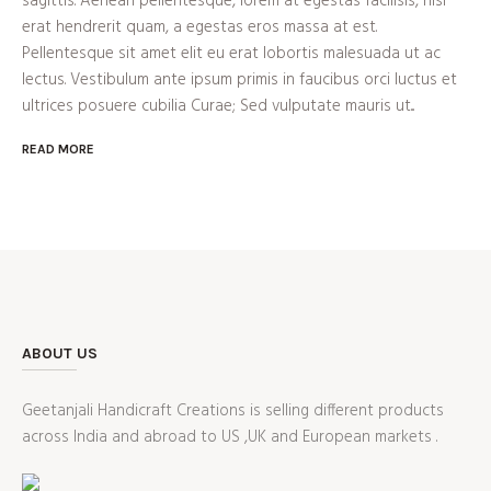
sagittis. Aenean pellentesque, lorem at egestas facilisis, nisl
erat hendrerit quam, a egestas eros massa at est.
Pellentesque sit amet elit eu erat lobortis malesuada ut ac
lectus. Vestibulum ante ipsum primis in faucibus orci luctus et
ultrices posuere cubilia Curae; Sed vulputate mauris ut...
READ MORE
ABOUT US
Geetanjali Handicraft Creations is selling different products
across India and abroad to US ,UK and European markets .