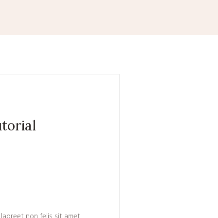
torial
laoreet non felis sit amet