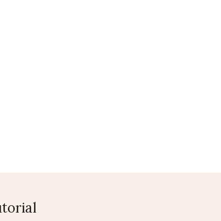
NTACTS
0
torial