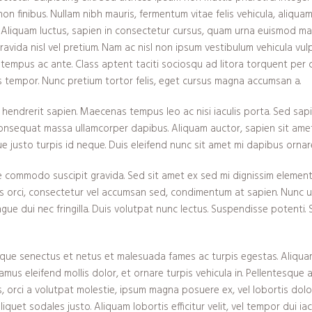
s non finibus. Nullam nibh mauris, fermentum vitae felis vehicula, aliq
. Aliquam luctus, sapien in consectetur cursus, quam urna euismod 
ravida nisl vel pretium. Nam ac nisl non ipsum vestibulum vehicula vu
, tempus ac ante. Class aptent taciti sociosqu ad litora torquent per
 tempor. Nunc pretium tortor felis, eget cursus magna accumsan a.
ndrerit sapien. Maecenas tempus leo ac nisi iaculis porta. Sed sapien 
onsequat massa ullamcorper dapibus. Aliquam auctor, sapien sit amet
ue justo turpis id neque. Duis eleifend nunc sit amet mi dapibus ornar
e commodo suscipit gravida. Sed sit amet ex sed mi dignissim elemen
is orci, consectetur vel accumsan sed, condimentum at sapien. Nunc 
ue dui nec fringilla. Duis volutpat nunc lectus. Suspendisse potenti
ique senectus et netus et malesuada fames ac turpis egestas. Aliquam
ivamus eleifend mollis dolor, et ornare turpis vehicula in. Pellentesque
 orci a volutpat molestie, ipsum magna posuere ex, vel lobortis dolor
aliquet sodales justo. Aliquam lobortis efficitur velit, vel tempor dui i