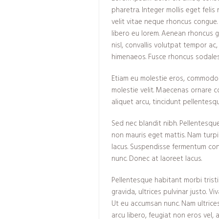
pharetra. Integer mollis eget feli
velit vitae neque rhoncus congue
libero eu lorem. Aenean rhoncus g
nisl, convallis volutpat tempor ac
himenaeos. Fusce rhoncus sodales
Etiam eu molestie eros, commodo he
molestie velit. Maecenas ornare c
aliquet arcu, tincidunt pellentesq
Sed nec blandit nibh. Pellentesqu
non mauris eget mattis. Nam turp
lacus. Suspendisse fermentum cong
nunc. Donec at laoreet lacus.
Pellentesque habitant morbi trist
gravida, ultrices pulvinar justo. V
Ut eu accumsan nunc. Nam ultrices,
arcu libero, feugiat non eros vel, 