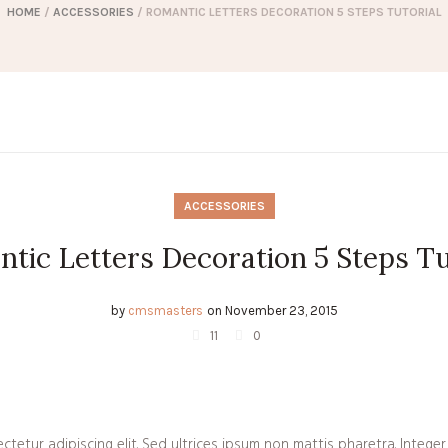
HOME
/
ACCESSORIES
/
ROMANTIC LETTERS DECORATION 5 STEPS TUTORIAL
ACCESSORIES
tic Letters Decoration 5 Steps Tu
by
cmsmasters
on
November 23, 2015
11
0
tetur adipiscing elit. Sed ultrices ipsum non mattis pharetra. Integer 