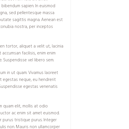
uam bibendum sapien. In euismod
magna, sed pellentesque massa
lputate sagittis magna. Aenean est
 conubia nostra, per inceptos
tortor, aliquet a velit ut, lacinia
 accumsan facilisis, enim enim
e. Suspendisse vel libero sem.
tum in ut quam. Vivamus laoreet
ut egestas neque, eu hendrerit
. Suspendisse egestas venenatis
 quam elit, mollis at odio
 auctor ac enim sit amet euismod.
 purus tristique purus. Integer
aculis non. Mauris non ullamcorper