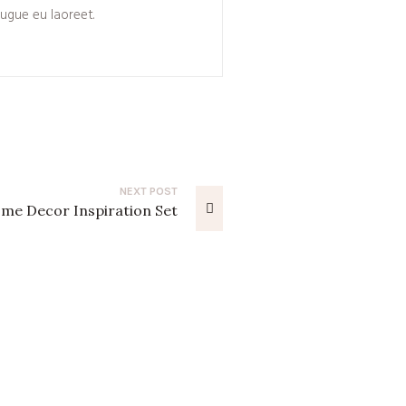
augue eu laoreet.
NEXT
POST
ome Decor Inspiration Set